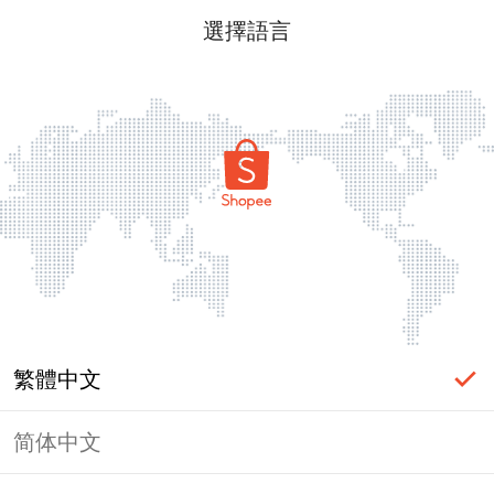
選擇語言
繁體中文
简体中文
頁面無法顯示