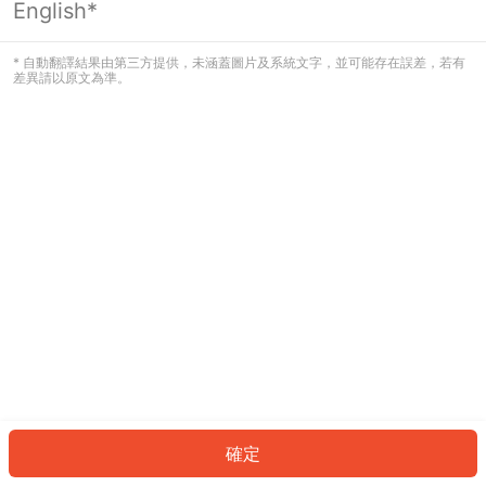
English*
發生錯誤！請登入並再試一次或回到主
頁。
* 自動翻譯結果由第三方提供，未涵蓋圖片及系統文字，並可能存在誤差，若有
差異請以原文為準。
登入
返回首頁
確定
ID: 264f621624-e058-45ef-af51-dc97e1aeb14e