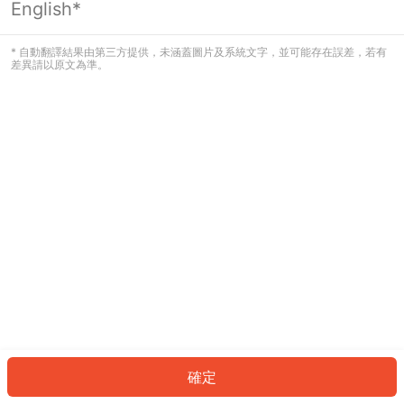
English*
發生錯誤！請登入並再試一次或回到主
頁。
* 自動翻譯結果由第三方提供，未涵蓋圖片及系統文字，並可能存在誤差，若有
差異請以原文為準。
登入
返回首頁
確定
ID: 4650476c5f9-504c-4bfb-90d6-cc6dc8e9b6e6