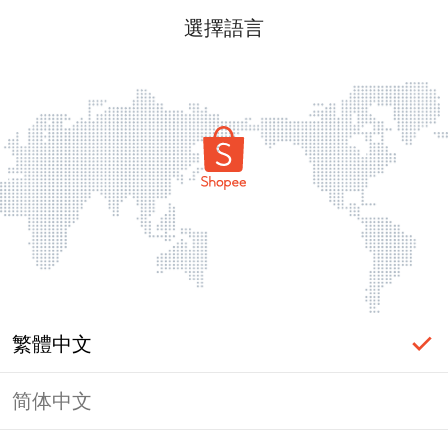
選擇語言
繁體中文
简体中文
頁面無法顯示