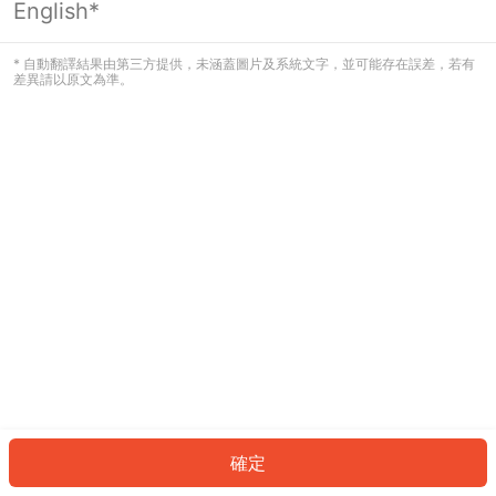
English*
發生錯誤！請登入並再試一次或回到主
頁。
* 自動翻譯結果由第三方提供，未涵蓋圖片及系統文字，並可能存在誤差，若有
差異請以原文為準。
登入
返回首頁
確定
ID: 817e92a1cc0-1783-4148-946c-dd81c6911b22