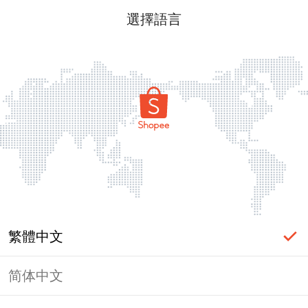
選擇語言
繁體中文
简体中文
頁面無法顯示