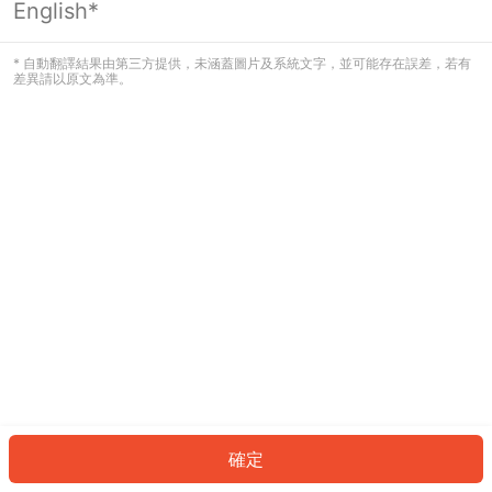
English*
發生錯誤！請登入並再試一次或回到主
頁。
* 自動翻譯結果由第三方提供，未涵蓋圖片及系統文字，並可能存在誤差，若有
差異請以原文為準。
登入
返回首頁
確定
ID: 6862526a774-1570-47b7-8a9b-398ecd774be0