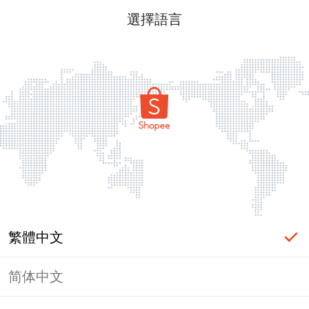
選擇語言
繁體中文
简体中文
頁面無法顯示