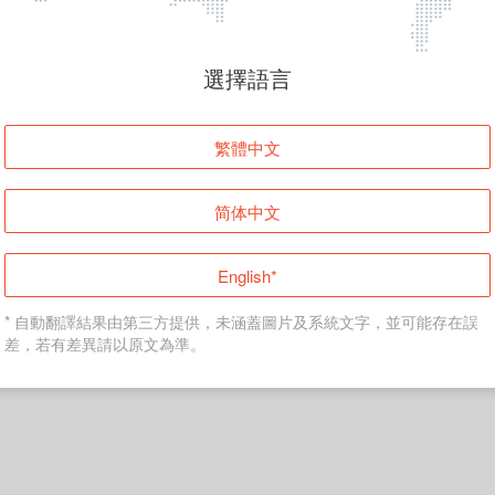
頁面無法顯示
選擇語言
發生錯誤！請登入並再試一次或回到主頁。
繁體中文
登入
简体中文
返回首頁
English*
* 自動翻譯結果由第三方提供，未涵蓋圖片及系統文字，並可能存在誤
差，若有差異請以原文為準。