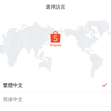
選擇語言
繁體中文
简体中文
頁面無法顯示