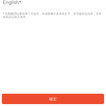
English*
發生錯誤！請登入並再試一次或回到主
頁。
* 自動翻譯結果由第三方提供，未涵蓋圖片及系統文字，並可能存在誤差，若有
差異請以原文為準。
登入
返回首頁
確定
ID: 7428d22cc8a-7ae3-4923-b8e7-237497c97e79