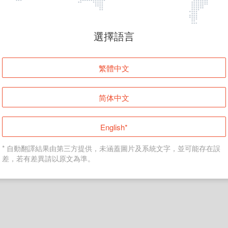
頁面無法顯示
選擇語言
發生錯誤！請登入並再試一次或回到主頁。
繁體中文
登入
简体中文
返回首頁
English*
* 自動翻譯結果由第三方提供，未涵蓋圖片及系統文字，並可能存在誤
差，若有差異請以原文為準。