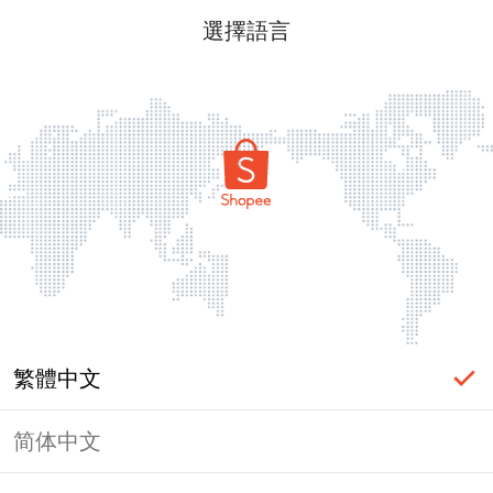
選擇語言
繁體中文
简体中文
頁面無法顯示