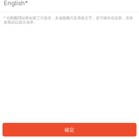
English*
發生錯誤！請登入並再試一次或回到主
頁。
* 自動翻譯結果由第三方提供，未涵蓋圖片及系統文字，並可能存在誤差，若有
差異請以原文為準。
登入
返回首頁
確定
ID: 7651dac75cc-6589-4b28-a35f-0e5d5e589cd3