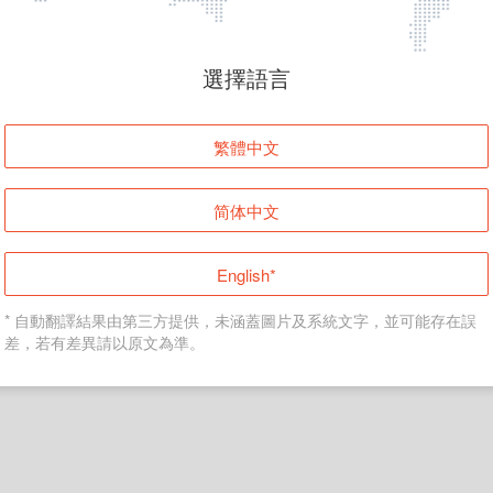
頁面無法顯示
選擇語言
發生錯誤！請登入並再試一次或回到主頁。
繁體中文
登入
简体中文
返回首頁
English*
* 自動翻譯結果由第三方提供，未涵蓋圖片及系統文字，並可能存在誤
差，若有差異請以原文為準。