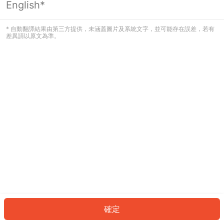
English*
發生錯誤！請登入並再試一次或回到主
頁。
* 自動翻譯結果由第三方提供，未涵蓋圖片及系統文字，並可能存在誤差，若有
差異請以原文為準。
登入
返回首頁
確定
ID: 498562b0f8f-e0ab-4341-8e73-370913cf70da