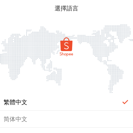
選擇語言
繁體中文
简体中文
頁面無法顯示