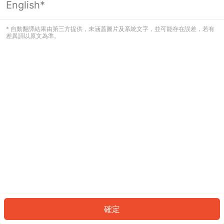
English*
發生錯誤！請登入並再試一次或回到主
頁。
* 自動翻譯結果由第三方提供，未涵蓋圖片及系統文字，並可能存在誤差，若有
差異請以原文為準。
登入
返回首頁
確定
ID: 928b74bca9f-ae13-4964-a878-5e14121e295a