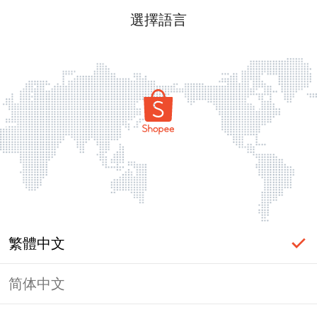
選擇語言
繁體中文
简体中文
頁面無法顯示