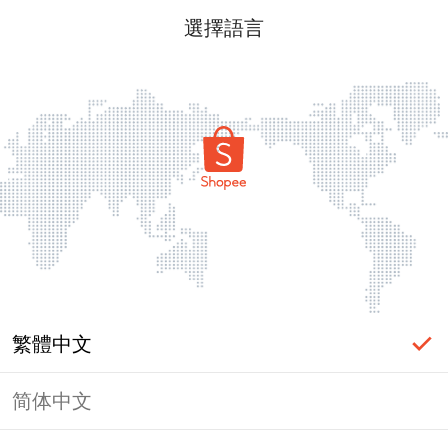
選擇語言
繁體中文
简体中文
頁面無法顯示