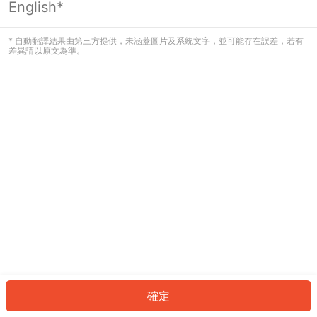
English*
發生錯誤！請登入並再試一次或回到主
頁。
* 自動翻譯結果由第三方提供，未涵蓋圖片及系統文字，並可能存在誤差，若有
差異請以原文為準。
登入
返回首頁
確定
ID: 6917449bd35-3cfb-4baf-b8d1-536fa44dcc65