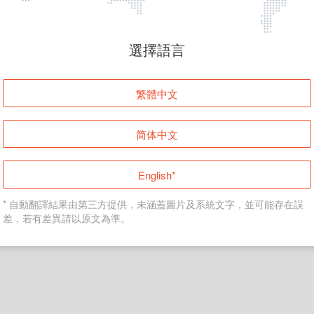
頁面無法顯示
選擇語言
發生錯誤！請登入並再試一次或回到主頁。
繁體中文
登入
简体中文
返回首頁
English*
* 自動翻譯結果由第三方提供，未涵蓋圖片及系統文字，並可能存在誤
差，若有差異請以原文為準。