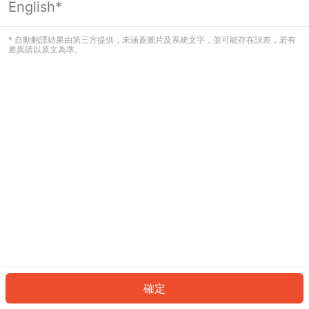
English*
發生錯誤！請登入並再試一次或回到主
頁。
* 自動翻譯結果由第三方提供，未涵蓋圖片及系統文字，並可能存在誤差，若有
差異請以原文為準。
登入
返回首頁
確定
ID: 894f946fc8c-4d18-4c48-9848-ca61d63220b4