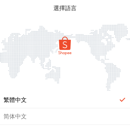
選擇語言
繁體中文
简体中文
頁面無法顯示