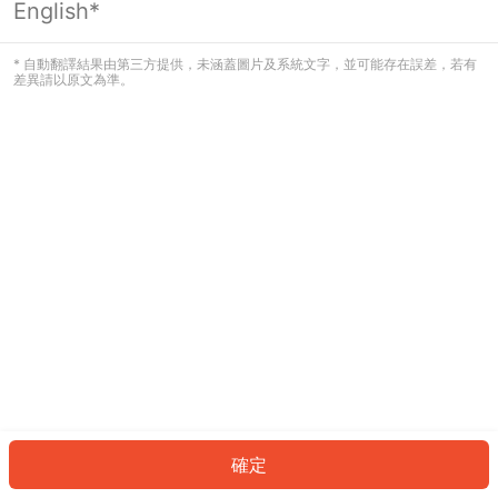
English*
發生錯誤！請登入並再試一次或回到主
頁。
* 自動翻譯結果由第三方提供，未涵蓋圖片及系統文字，並可能存在誤差，若有
差異請以原文為準。
登入
返回首頁
確定
ID: 3375bd7769d-da1f-4aea-a69f-6ac6506a2714