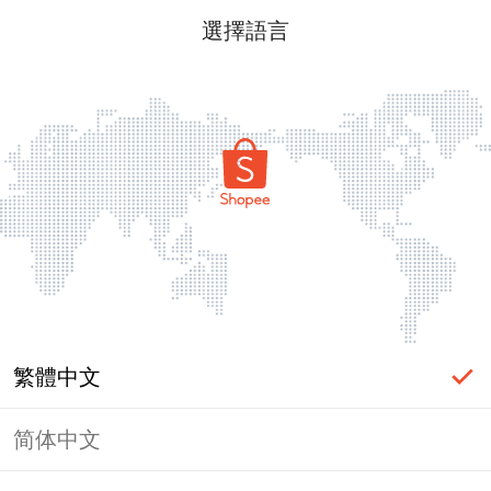
選擇語言
繁體中文
简体中文
頁面無法顯示