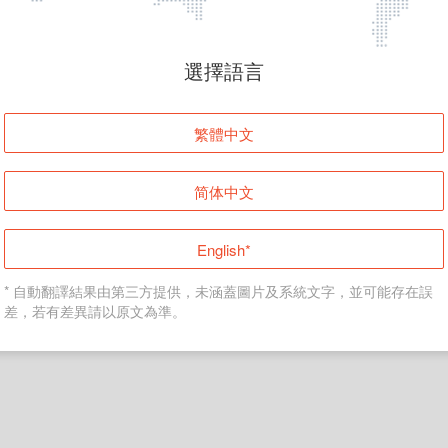
頁面無法顯示
選擇語言
發生錯誤！請登入並再試一次或回到主頁。
繁體中文
登入
简体中文
返回首頁
English*
* 自動翻譯結果由第三方提供，未涵蓋圖片及系統文字，並可能存在誤
差，若有差異請以原文為準。