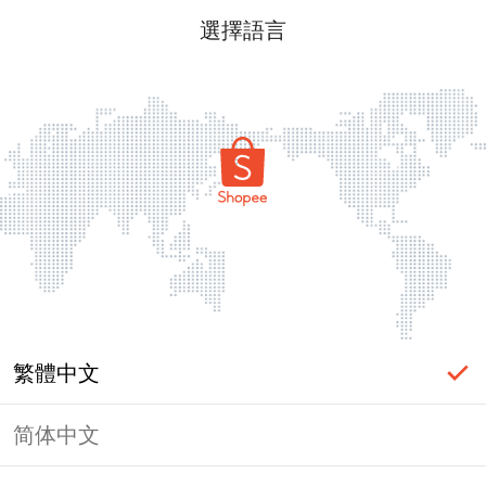
選擇語言
繁體中文
简体中文
頁面無法顯示