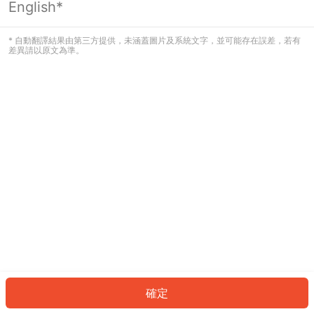
English*
發生錯誤！請登入並再試一次或回到主
頁。
* 自動翻譯結果由第三方提供，未涵蓋圖片及系統文字，並可能存在誤差，若有
差異請以原文為準。
登入
返回首頁
確定
ID: 989ac4c328a-a40a-436b-ba71-a1c25e04634b