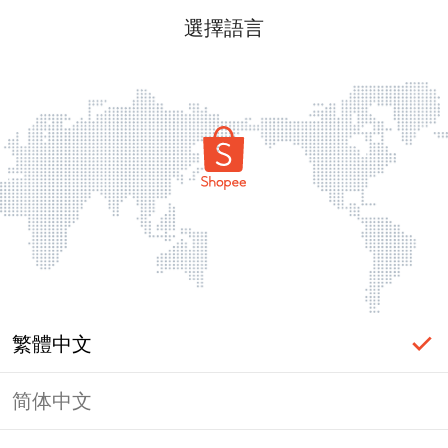
選擇語言
繁體中文
简体中文
頁面無法顯示