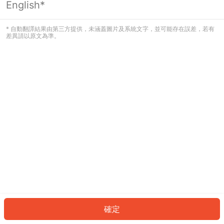
English*
發生錯誤！請登入並再試一次或回到主
頁。
* 自動翻譯結果由第三方提供，未涵蓋圖片及系統文字，並可能存在誤差，若有
差異請以原文為準。
登入
返回首頁
確定
ID: 516ad2ce813-f790-44f4-ba57-b346ba7dea9e