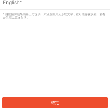
English*
發生錯誤！請登入並再試一次或回到主
頁。
* 自動翻譯結果由第三方提供，未涵蓋圖片及系統文字，並可能存在誤差，若有
差異請以原文為準。
登入
返回首頁
確定
ID: 41345c4c40a-53ca-4eef-8a58-f792f88db047