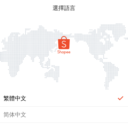
選擇語言
繁體中文
简体中文
頁面無法顯示