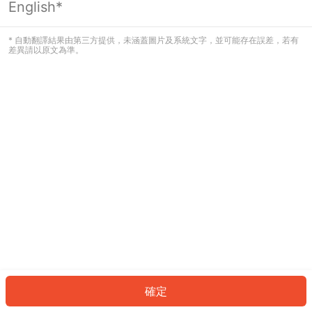
English*
發生錯誤！請登入並再試一次或回到主
頁。
* 自動翻譯結果由第三方提供，未涵蓋圖片及系統文字，並可能存在誤差，若有
差異請以原文為準。
登入
返回首頁
確定
ID: 769bfc2d3f1-e09b-4d12-90ba-8830cf41830d