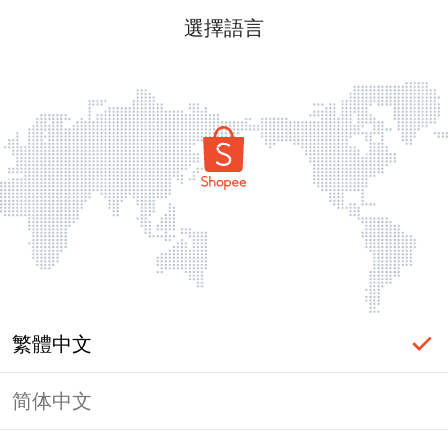
選擇語言
繁體中文
简体中文
頁面無法顯示