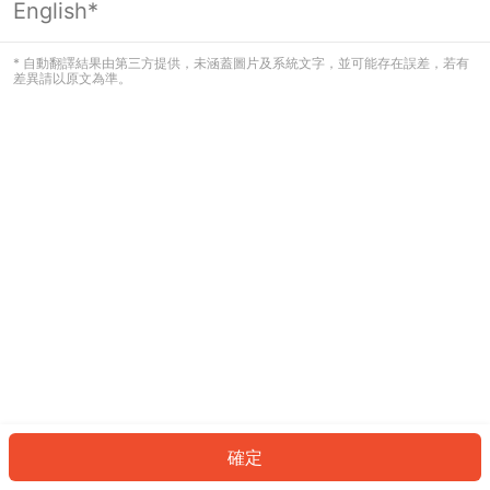
English*
發生錯誤！請登入並再試一次或回到主
頁。
* 自動翻譯結果由第三方提供，未涵蓋圖片及系統文字，並可能存在誤差，若有
差異請以原文為準。
登入
返回首頁
確定
ID: 753a47013a3-1d5f-4135-8424-1e507589ff4b