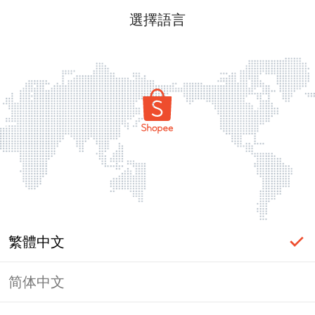
選擇語言
繁體中文
简体中文
頁面無法顯示