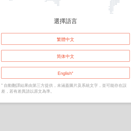
頁面無法顯示
選擇語言
發生錯誤！請登入並再試一次或回到主頁。
繁體中文
登入
简体中文
返回首頁
English*
* 自動翻譯結果由第三方提供，未涵蓋圖片及系統文字，並可能存在誤
差，若有差異請以原文為準。