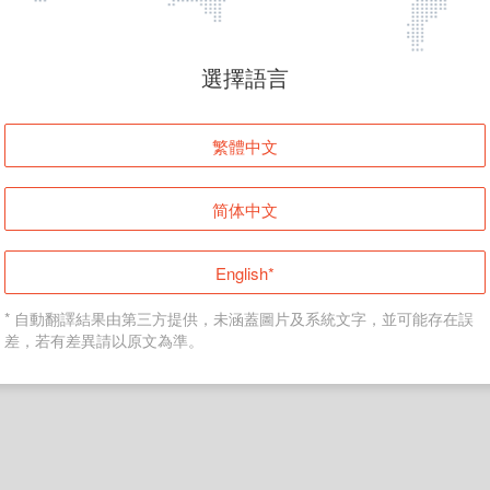
頁面無法顯示
選擇語言
發生錯誤！請登入並再試一次或回到主頁。
繁體中文
登入
简体中文
返回首頁
English*
* 自動翻譯結果由第三方提供，未涵蓋圖片及系統文字，並可能存在誤
差，若有差異請以原文為準。