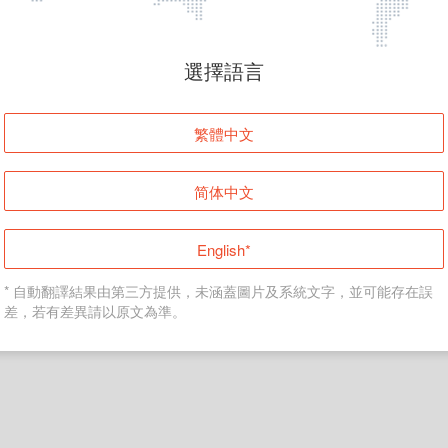
頁面無法顯示
選擇語言
發生錯誤！請登入並再試一次或回到主頁。
繁體中文
登入
简体中文
返回首頁
English*
* 自動翻譯結果由第三方提供，未涵蓋圖片及系統文字，並可能存在誤
差，若有差異請以原文為準。