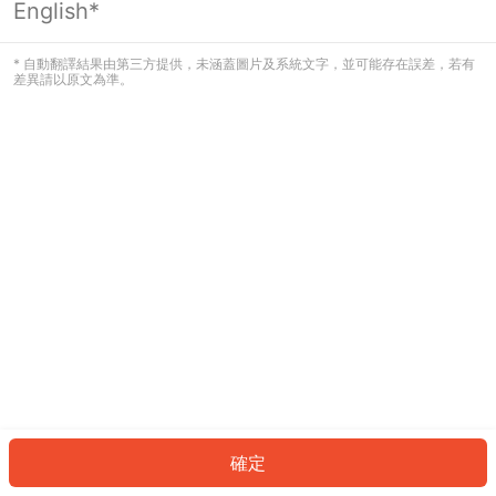
English*
發生錯誤！請登入並再試一次或回到主
頁。
* 自動翻譯結果由第三方提供，未涵蓋圖片及系統文字，並可能存在誤差，若有
差異請以原文為準。
登入
返回首頁
確定
ID: 53161054ce3-d2e2-4619-b8be-f7a4120426ff