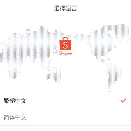
選擇語言
繁體中文
简体中文
頁面無法顯示