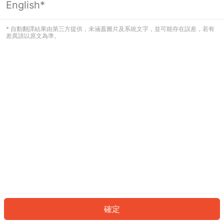
English*
發生錯誤！請登入並再試一次或回到主
頁。
* 自動翻譯結果由第三方提供，未涵蓋圖片及系統文字，並可能存在誤差，若有
差異請以原文為準。
登入
返回首頁
確定
ID: 80519810e4a-c78f-4e60-9abd-286fef656541