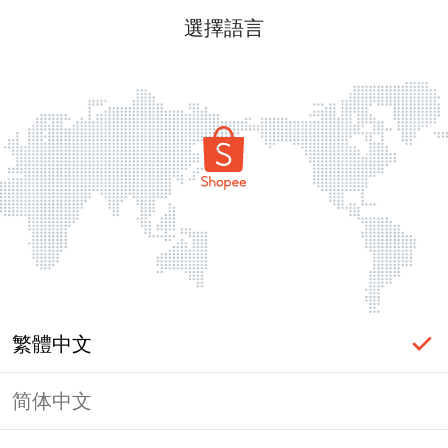
選擇語言
繁體中文
简体中文
頁面無法顯示