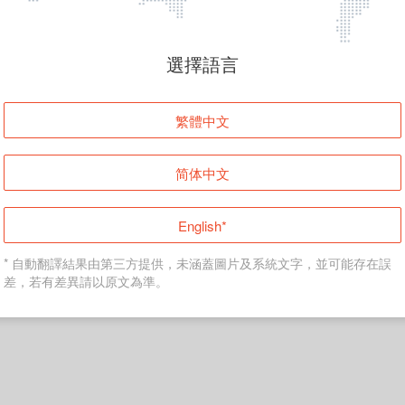
頁面無法顯示
選擇語言
發生錯誤！請登入並再試一次或回到主頁。
繁體中文
登入
简体中文
返回首頁
English*
* 自動翻譯結果由第三方提供，未涵蓋圖片及系統文字，並可能存在誤
差，若有差異請以原文為準。