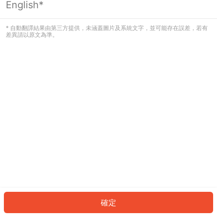
English*
發生錯誤！請登入並再試一次或回到主
頁。
* 自動翻譯結果由第三方提供，未涵蓋圖片及系統文字，並可能存在誤差，若有
差異請以原文為準。
登入
返回首頁
確定
ID: 4cd13fa87-80bc-4b7d-b2d8-054908bd6902