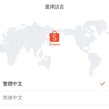
選擇語言
繁體中文
简体中文
頁面無法顯示