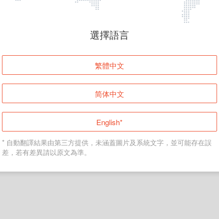
頁面無法顯示
選擇語言
發生錯誤！請登入並再試一次或回到主頁。
繁體中文
登入
简体中文
返回首頁
English*
* 自動翻譯結果由第三方提供，未涵蓋圖片及系統文字，並可能存在誤
差，若有差異請以原文為準。