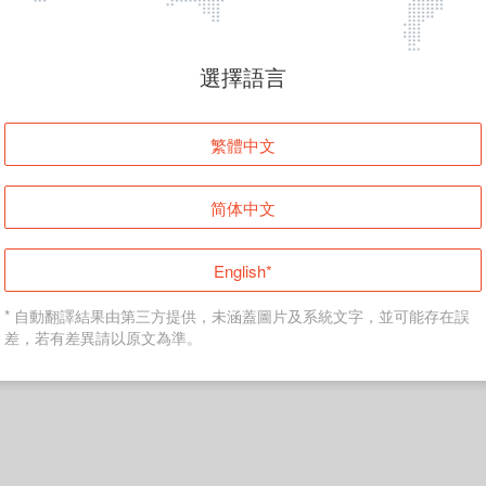
頁面無法顯示
選擇語言
發生錯誤！請登入並再試一次或回到主頁。
繁體中文
登入
简体中文
返回首頁
English*
* 自動翻譯結果由第三方提供，未涵蓋圖片及系統文字，並可能存在誤
差，若有差異請以原文為準。