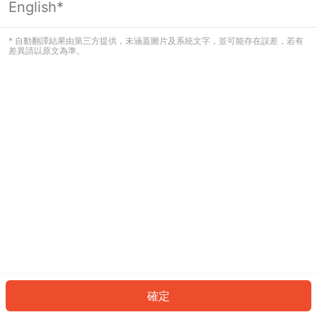
English*
發生錯誤！請登入並再試一次或回到主
頁。
* 自動翻譯結果由第三方提供，未涵蓋圖片及系統文字，並可能存在誤差，若有
差異請以原文為準。
登入
返回首頁
確定
ID: 7509a8f2918-8cd7-49a3-b8cc-22bfafbb09f2