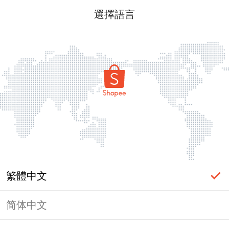
選擇語言
繁體中文
简体中文
頁面無法顯示