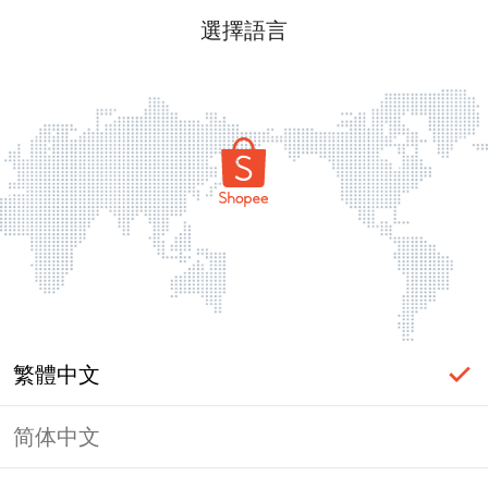
選擇語言
繁體中文
简体中文
頁面無法顯示