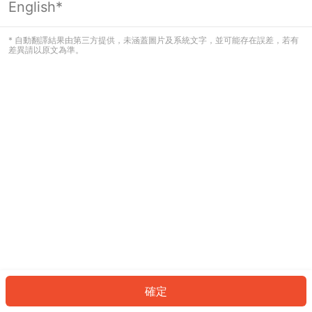
English*
發生錯誤！請登入並再試一次或回到主
頁。
* 自動翻譯結果由第三方提供，未涵蓋圖片及系統文字，並可能存在誤差，若有
差異請以原文為準。
登入
返回首頁
確定
ID: 365ff5dfc00-3c49-42f0-85b9-4f8af09e0aa5