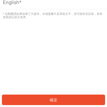
English*
發生錯誤！請登入並再試一次或回到主
頁。
* 自動翻譯結果由第三方提供，未涵蓋圖片及系統文字，並可能存在誤差，若有
差異請以原文為準。
登入
返回首頁
確定
ID: 14763685f79-1f8c-427e-8408-0d3a392e1ea5