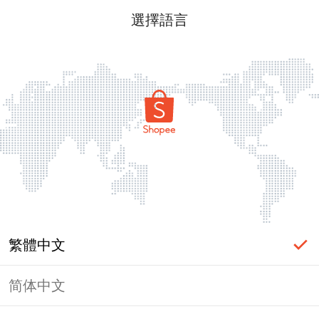
選擇語言
繁體中文
简体中文
頁面無法顯示