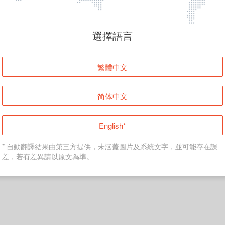
頁面無法顯示
選擇語言
發生錯誤！請登入並再試一次或回到主頁。
繁體中文
登入
简体中文
返回首頁
English*
* 自動翻譯結果由第三方提供，未涵蓋圖片及系統文字，並可能存在誤
差，若有差異請以原文為準。