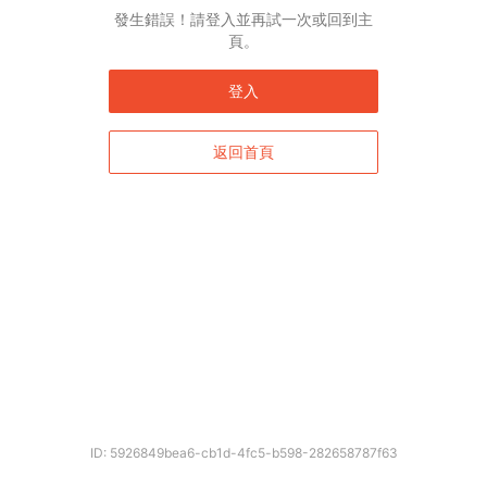
English*
發生錯誤！請登入並再試一次或回到主
頁。
* 自動翻譯結果由第三方提供，未涵蓋圖片及系統文字，並可能存在誤差，若有
差異請以原文為準。
登入
返回首頁
確定
ID: 5926849bea6-cb1d-4fc5-b598-282658787f63