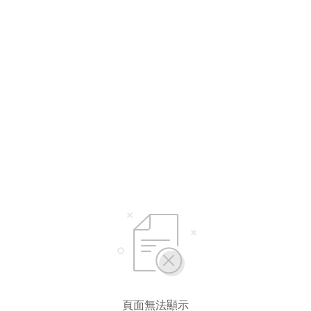
選擇語言
繁體中文
简体中文
頁面無法顯示