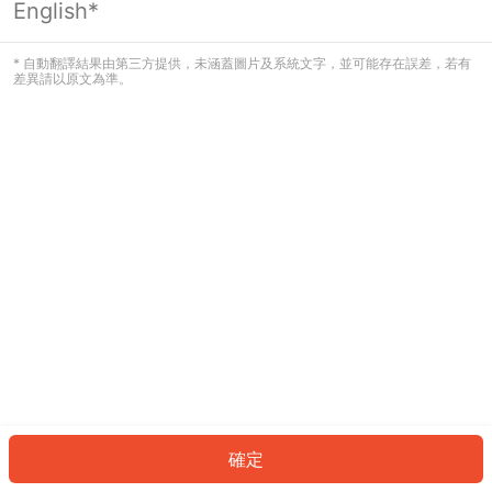
English*
發生錯誤！請登入並再試一次或回到主
頁。
* 自動翻譯結果由第三方提供，未涵蓋圖片及系統文字，並可能存在誤差，若有
差異請以原文為準。
登入
返回首頁
確定
ID: 875a9083d20-d415-46f0-b6ef-4af9b50f472f