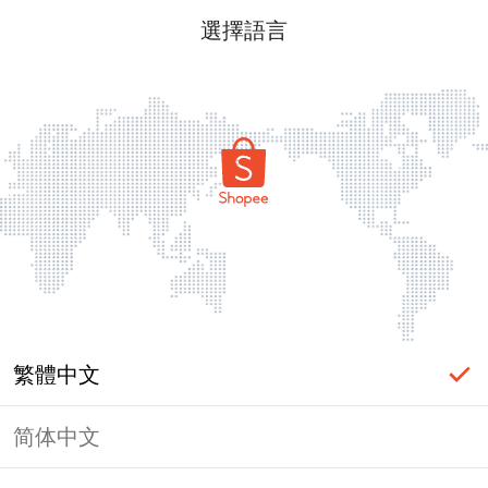
選擇語言
繁體中文
简体中文
頁面無法顯示