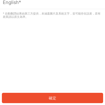
English*
發生錯誤！請登入並再試一次或回到主
頁。
* 自動翻譯結果由第三方提供，未涵蓋圖片及系統文字，並可能存在誤差，若有
差異請以原文為準。
登入
返回首頁
確定
ID: 724913f61bd-6b74-4997-bc94-275d4946d6bf