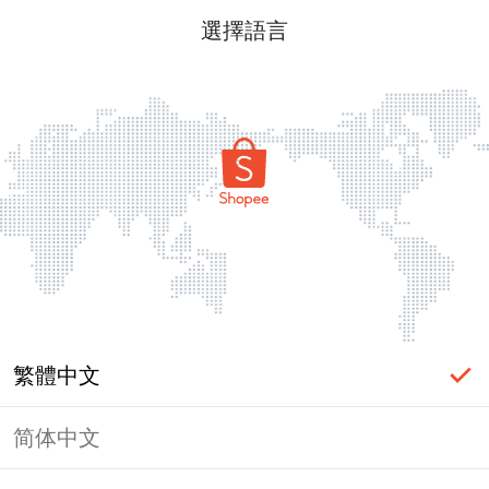
選擇語言
繁體中文
简体中文
頁面無法顯示