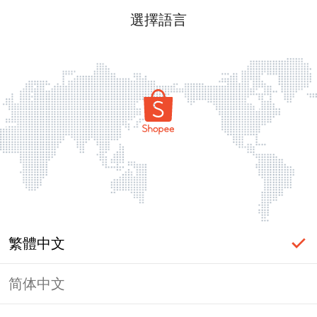
選擇語言
繁體中文
简体中文
頁面無法顯示