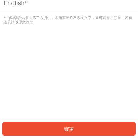
English*
發生錯誤！請登入並再試一次或回到主
頁。
* 自動翻譯結果由第三方提供，未涵蓋圖片及系統文字，並可能存在誤差，若有
差異請以原文為準。
登入
返回首頁
確定
ID: 564790b9b2b-2feb-4675-a231-b02d1dca49e0