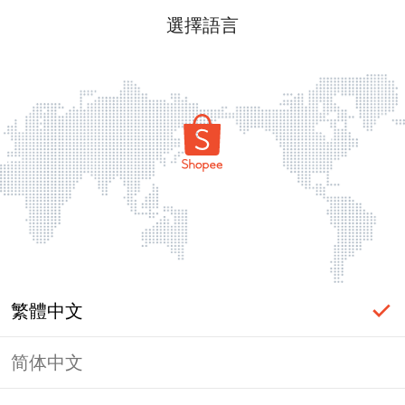
選擇語言
繁體中文
简体中文
頁面無法顯示