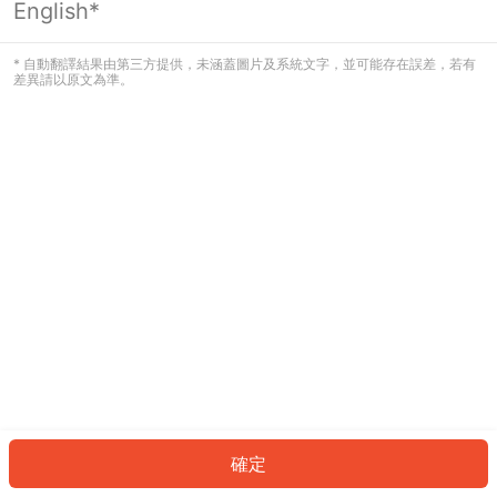
English*
發生錯誤！請登入並再試一次或回到主
頁。
* 自動翻譯結果由第三方提供，未涵蓋圖片及系統文字，並可能存在誤差，若有
差異請以原文為準。
登入
返回首頁
確定
ID: 2395bd94354-8ef0-4c04-a20c-b5b0532b73e2