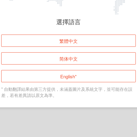
頁面無法顯示
選擇語言
發生錯誤！請登入並再試一次或回到主頁。
繁體中文
登入
简体中文
返回首頁
English*
* 自動翻譯結果由第三方提供，未涵蓋圖片及系統文字，並可能存在誤
差，若有差異請以原文為準。