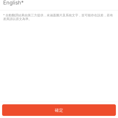
English*
發生錯誤！請登入並再試一次或回到主
頁。
* 自動翻譯結果由第三方提供，未涵蓋圖片及系統文字，並可能存在誤差，若有
差異請以原文為準。
登入
返回首頁
確定
ID: 53247b8f95c-ce28-4ab9-9fa7-6dd5548fe4c9