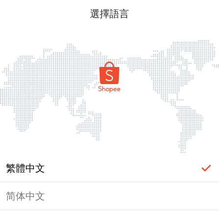
選擇語言
繁體中文
简体中文
頁面無法顯示