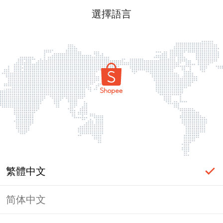
選擇語言
繁體中文
简体中文
頁面無法顯示