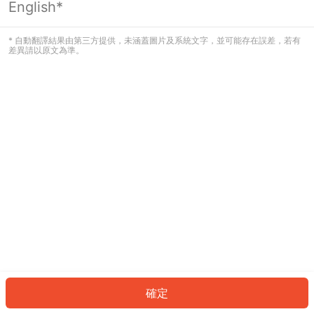
English*
發生錯誤！請登入並再試一次或回到主
頁。
* 自動翻譯結果由第三方提供，未涵蓋圖片及系統文字，並可能存在誤差，若有
差異請以原文為準。
登入
返回首頁
確定
ID: 60dec5de6c-99fe-4d1b-91b8-c729b700ab22