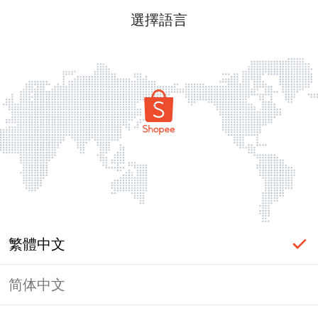
選擇語言
繁體中文
简体中文
頁面無法顯示