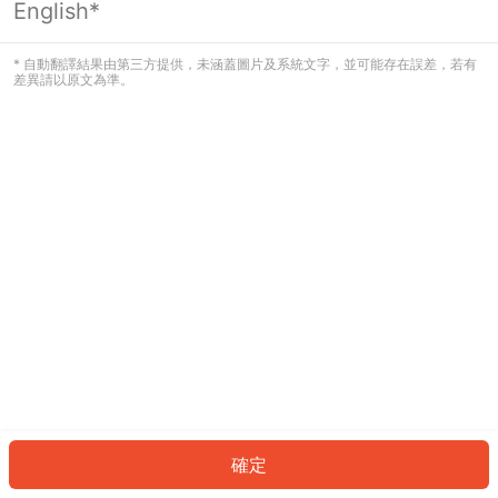
English*
發生錯誤！請登入並再試一次或回到主
頁。
* 自動翻譯結果由第三方提供，未涵蓋圖片及系統文字，並可能存在誤差，若有
差異請以原文為準。
登入
返回首頁
確定
ID: 550abc03bff-d5fe-425f-9840-3db7c6df5bff