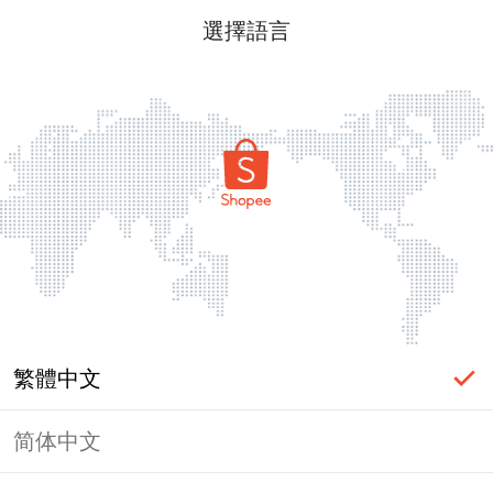
選擇語言
繁體中文
简体中文
頁面無法顯示