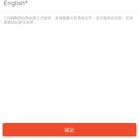
English*
發生錯誤！請登入並再試一次或回到主
頁。
* 自動翻譯結果由第三方提供，未涵蓋圖片及系統文字，並可能存在誤差，若有
差異請以原文為準。
登入
返回首頁
確定
ID: 4100cf205b5-4b53-46ea-a335-5d84ee53e0a7