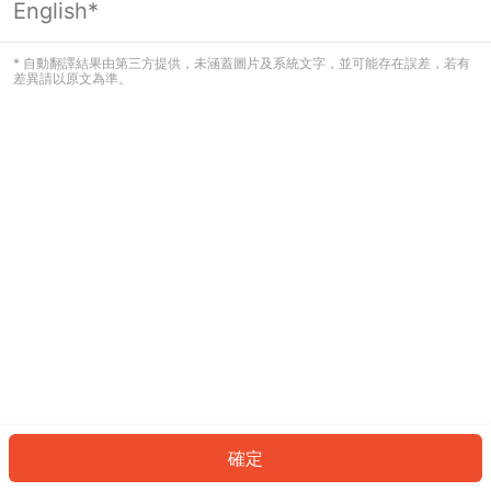
English*
發生錯誤！請登入並再試一次或回到主
頁。
* 自動翻譯結果由第三方提供，未涵蓋圖片及系統文字，並可能存在誤差，若有
差異請以原文為準。
登入
返回首頁
確定
ID: 747e4ae0eee-7db8-4d73-beb8-922512af8786