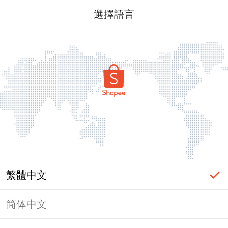
選擇語言
繁體中文
简体中文
頁面無法顯示