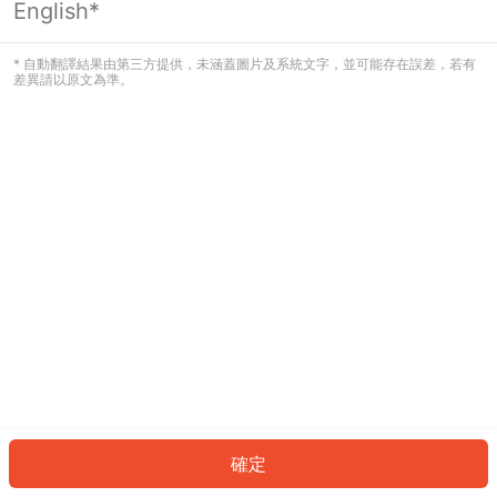
English*
發生錯誤！請登入並再試一次或回到主
頁。
* 自動翻譯結果由第三方提供，未涵蓋圖片及系統文字，並可能存在誤差，若有
差異請以原文為準。
登入
返回首頁
確定
ID: 4497b443c95-e20b-4c21-adfa-84923bab1e32