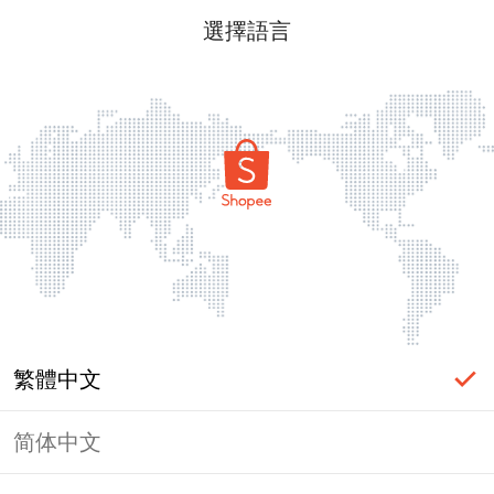
選擇語言
繁體中文
简体中文
頁面無法顯示