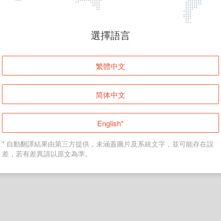
頁面無法顯示
選擇語言
發生錯誤！請登入並再試一次或回到主頁。
繁體中文
登入
简体中文
返回首頁
English*
* 自動翻譯結果由第三方提供，未涵蓋圖片及系統文字，並可能存在誤
差，若有差異請以原文為準。