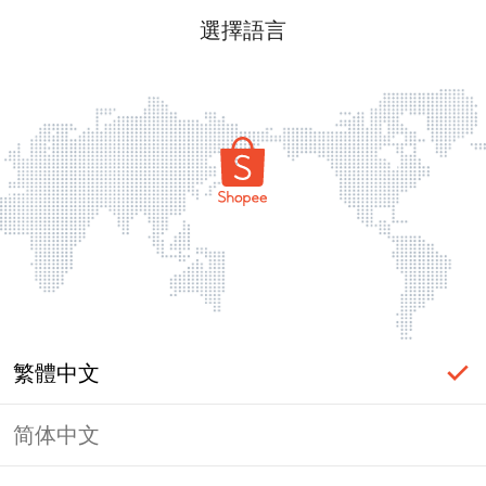
選擇語言
繁體中文
简体中文
頁面無法顯示