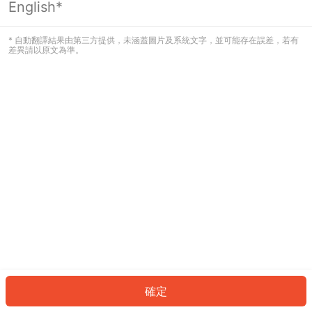
English*
發生錯誤！請登入並再試一次或回到主
頁。
* 自動翻譯結果由第三方提供，未涵蓋圖片及系統文字，並可能存在誤差，若有
差異請以原文為準。
登入
返回首頁
確定
ID: 79814180606-2f79-494e-bd46-b28255bd3dac