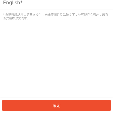
English*
發生錯誤！請登入並再試一次或回到主
頁。
* 自動翻譯結果由第三方提供，未涵蓋圖片及系統文字，並可能存在誤差，若有
差異請以原文為準。
登入
返回首頁
確定
ID: 1583764aa28-0faa-452d-8375-bccf297a46c0