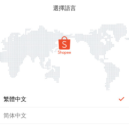
選擇語言
繁體中文
简体中文
頁面無法顯示