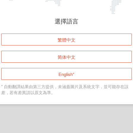
頁面無法顯示
選擇語言
發生錯誤！請登入並再試一次或回到主頁。
繁體中文
登入
简体中文
返回首頁
English*
* 自動翻譯結果由第三方提供，未涵蓋圖片及系統文字，並可能存在誤
差，若有差異請以原文為準。